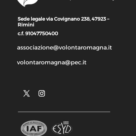
Sede legale via Covignano 238, 47923 –
Rimini
c.f. 91047750400
associazione@volontaromagna.it
volontaromagna@pec.it