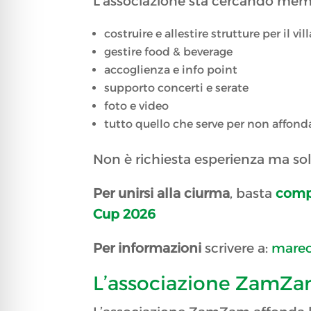
L’associazione sta cercando memb
costruire e allestire strutture per il vil
gestire food & beverage
accoglienza e info point
supporto concerti e serate
foto e video
tutto quello che serve per non affonda
Non è richiesta esperienza ma solo
Per unirsi alla ciurma
, basta
compi
Cup 2026
Per informazioni
scrivere a:
marec
L’associazione ZamZ