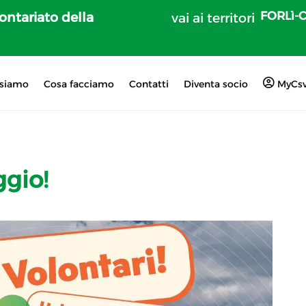
FORLì-
lontariato della
vai ai territori
 siamo
Cosa facciamo
Contatti
Diventa socio
MyCs
ggio!