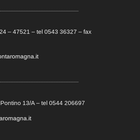
4 – 47521 – tel 0543 36327 – fax
ontaromagna.it
 Pontino 13/A
– t
el 0544 206697
aromagna.it