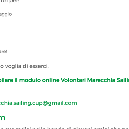
ri per:
laggio
re!
 voglia di esserci.
lare il modulo online Volontari Marecchia Sail
chia.sailing.cup@gmail.com
am