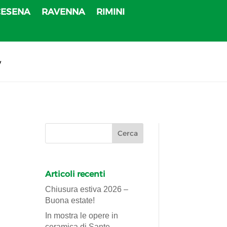
CESENA
RAVENNA
RIMINI
v
Articoli recenti
Chiusura estiva 2026 –
Buona estate!
In mostra le opere in
ceramica di Sante