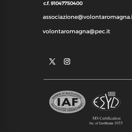
c.f. 91047750400
associazione@volontaromagna.i
volontaromagna@pec.it