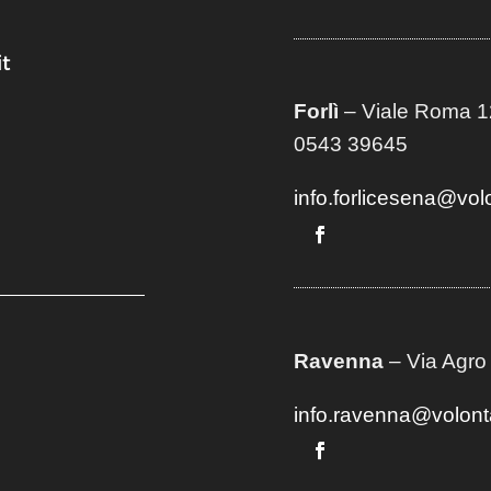
t
Forlì
– Viale Roma 12
0543 39645
info.forlicesena@vol
Ravenna
– Via Agro
info.ravenna@volont