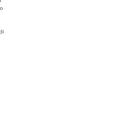
l
do
di