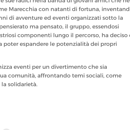
 sue radici nella banda di giovani amici che ne
iume Marecchia con natanti di fortuna, inventan
ni di avventure ed eventi organizzati sotto la
spensierato ma pensato, il gruppo, essendosi
triosi componenti lungo il percorso, ha deciso 
a poter espandere le potenzialità dei propri
anizza eventi per un divertimento che sia
a sua comunità, affrontando temi sociali, come
la solidarietà.