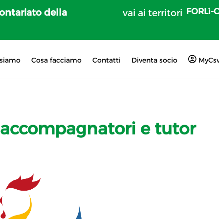
FORLì-
lontariato della
vai ai territori
 siamo
Cosa facciamo
Contatti
Diventa socio
MyCs
 accompagnatori e tutor