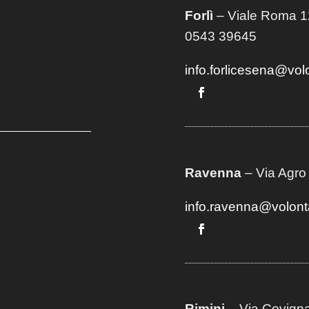
Forlì
– Viale Roma 12
0543 39645
info.forlicesena@vol
Ravenna
– Via Agro
info.ravenna@volont
Rimini
– Via Covigna