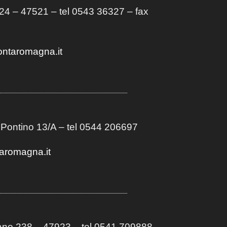
4 – 47521 – tel 0543 36327 – fax
ontaromagna.it
 Pontino 13/A
– t
el 0544 206697
aromagna.it
no 238 – 47923 – tel 0541 709888