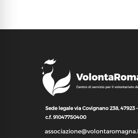
Sede legale via Covignano 238, 47923 
c.f. 91047750400
associazione@volontaromagna.i