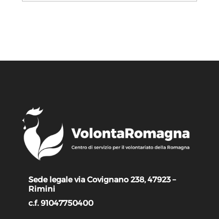
Sede legale via Covignano 238, 47923 –
Rimini
c.f. 91047750400