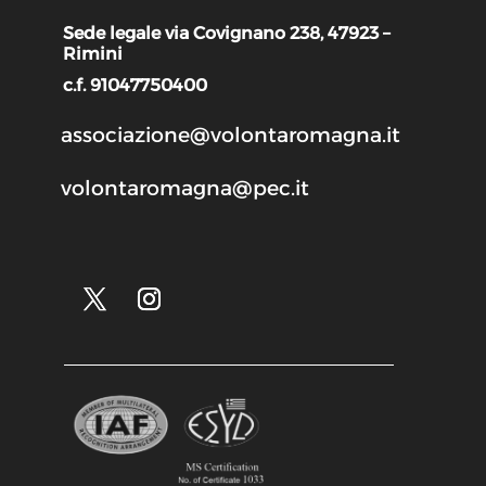
Sede legale via Covignano 238, 47923 –
Rimini
c.f. 91047750400
associazione@volontaromagna.it
volontaromagna@pec.it