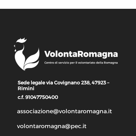
Sede legale via Covignano 238, 47923 –
Rimini
c.f. 91047750400
associazione@volontaromagna.it
volontaromagna@pec.it