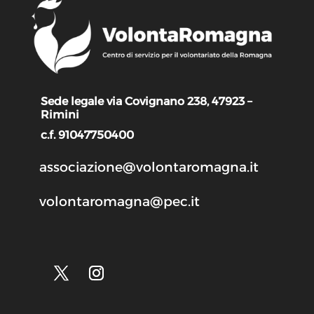
Sede legale via Covignano 238, 47923 –
Rimini
c.f. 91047750400
associazione@volontaromagna.it
volontaromagna@pec.it