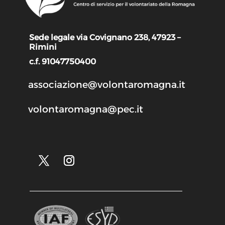
Sede legale via Covignano 238, 47923 –
Rimini
c.f. 91047750400
associazione@volontaromagna.it
volontaromagna@pec.it