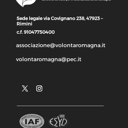
Sede legale via Covignano 238, 47923 –
Rimini
c.f. 91047750400
associazione@volontaromagna.it
volontaromagna@pec.it