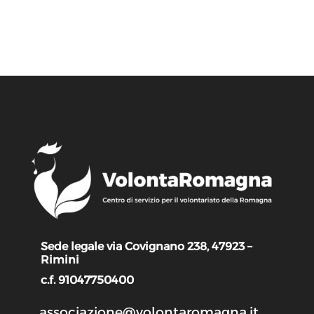
Sede legale via Covignano 238, 47923 –
Rimini
c.f. 91047750400
associazione@volontaromagna.it