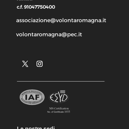
c.f. 91047750400
associazione@volontaromagna.it
volontaromagna@pec.it
Le nostre sedi