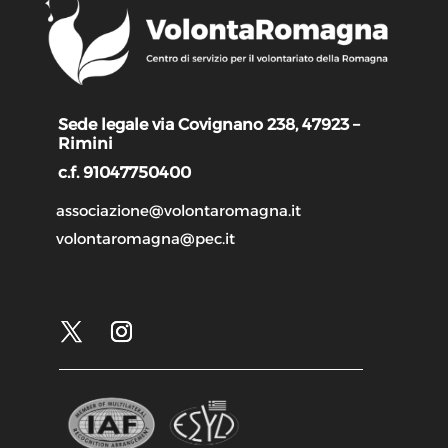
Sede legale via Covignano 238, 47923 –
Rimini
c.f. 91047750400
associazione@volontaromagna.it
volontaromagna@pec.it