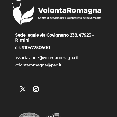
Sede legale via Covignano 238, 47923 –
Rimini
c.f. 91047750400
associazione@volontaromagna.it
volontaromagna@pec.it