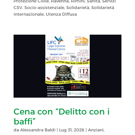
Protezione Civile
,
Ravenna
,
Rimini
,
Sanità
,
Servizi
CSV
,
Socio-assistenziale
,
Solidarietà
,
Solidarietà
internazionale
,
Utenza Diffusa
Cena con “Delitto con i
baffi”
da
Alessandra Baldi
|
Lug 31, 2026
|
Anziani
,