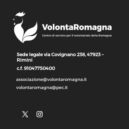
Sede legale via Covignano 238, 47923 –
Rimini
c.f. 91047750400
associazione@volontaromagna.it
volontaromagna@pec.it