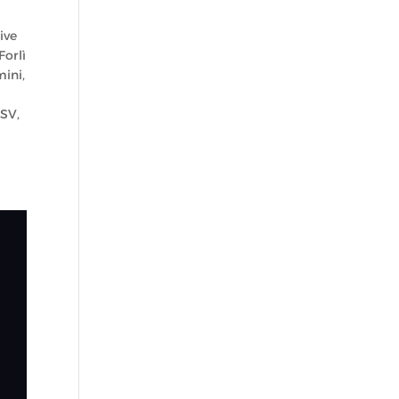
ive
Forlì
mini
,
CSV
,