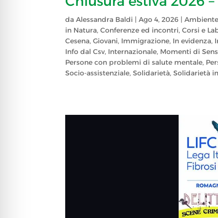
Chiusura estiva 2026 –
da
Alessandra Baldi
|
Ago 4, 2026
|
Ambient
in Natura
,
Conferenze ed incontri
,
Corsi e La
Cesena
,
Giovani
,
Immigrazione
,
In evidenza
,
Info dal Csv
,
Internazionale
,
Momenti di Sensi
Persone con problemi di salute mentale
,
Per
Socio-assistenziale
,
Solidarietà
,
Solidarietà i