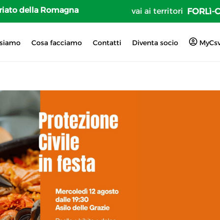
tariato della Romagna
vai ai territori
FORLì-
 siamo
Cosa facciamo
Contatti
Diventa socio
MyCs