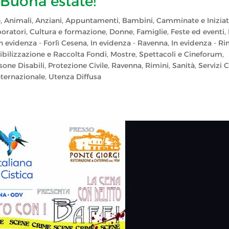
 Buona estate!
e
,
Animali
,
Anziani
,
Appuntamenti
,
Bambini
,
Camminate e Iniziat
boratori
,
Cultura e formazione
,
Donne
,
Famiglie
,
Feste ed eventi
,
In evidenza - Forlì Cesena
,
In evidenza - Ravenna
,
In evidenza - Ri
bilizzazione e Raccolta Fondi
,
Mostre, Spettacoli e Cineforum
,
sone Disabili
,
Protezione Civile
,
Ravenna
,
Rimini
,
Sanità
,
Servizi 
nternazionale
,
Utenza Diffusa