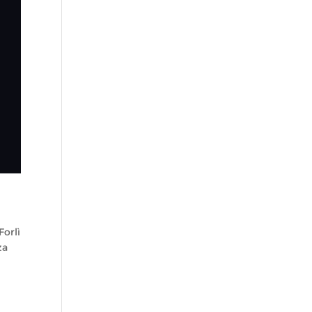
Forlì
za