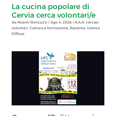
La cucina popolare di
Cervia cerca volontari/e
da
Noemi Roncuzzi
|
Ago 4, 2026
|
A.A.A. cercasi
volontari
,
Cultura e formazione
,
Ravenna
,
Utenza
Diffusa