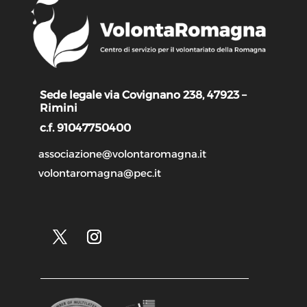
Sede legale via Covignano 238, 47923 –
Rimini
c.f. 91047750400
associazione@volontaromagna.it
volontaromagna@pec.it