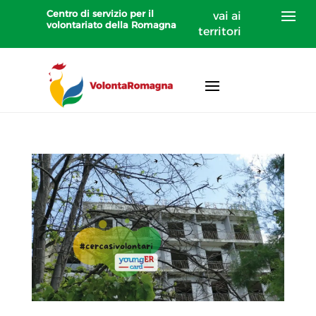
Centro di servizio per il
vai ai
volontariato della Romagna
territori