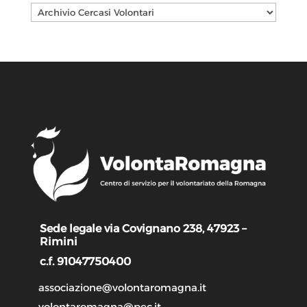
Categorie
Sede legale via Covignano 238, 47923 –
Rimini
c.f. 91047750400
associazione@volontaromagna.it
volontaromagna@pec.it