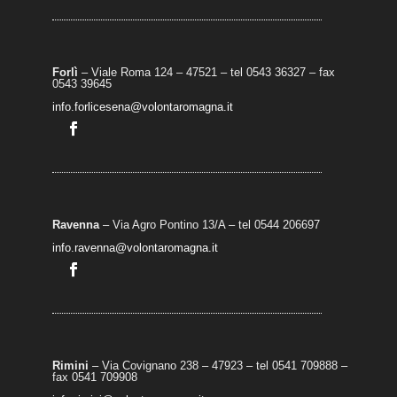
Forlì
– Viale Roma 124 – 47521 – tel 0543 36327 – fax
0543 39645
info.forlicesena@volontaromagna.it
Ravenna
– Via Agro Pontino 13/A
– t
el 0544 206697
info.ravenna@volontaromagna.it
Rimini
– Via Covignano 238 – 47923 – tel 0541 709888 –
fax 0541 709908