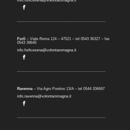
info.forlicesena@volontaromagna.it
Forlì
– Viale Roma 124 – 47521 – tel 0543 36327 – fax
0543 39645
info.forlicesena@volontaromagna.it
Ravenna
– Via Agro Pontino 13/A
– t
el 0544 206697
info.ravenna@volontaromagna.it