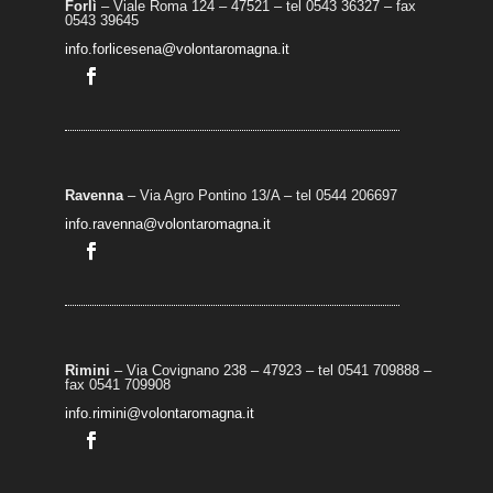
Forlì
– Viale Roma 124 – 47521 – tel 0543 36327 – fax
0543 39645
info.forlicesena@volontaromagna.it
Ravenna
– Via Agro Pontino 13/A
– t
el 0544 206697
info.ravenna@volontaromagna.it
Rimini
– Via Covignano 238 – 47923 – tel 0541 709888 –
fax 0541 709908
info.rimini@volontaromagna.it