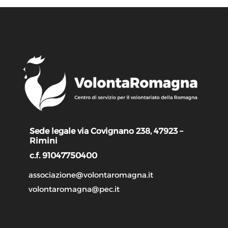
Sede legale via Covignano 238, 47923 –
Rimini
c.f. 91047750400
associazione@volontaromagna.it
volontaromagna@pec.it