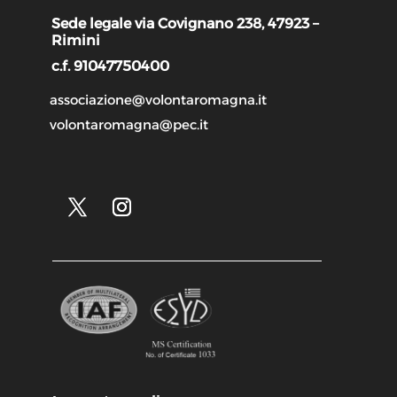
Sede legale via Covignano 238, 47923 –
Rimini
c.f. 91047750400
associazione@volontaromagna.it
volontaromagna@pec.it