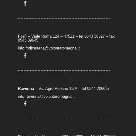
Forlì
– Viale Roma 124 – 47521 – tel 0543 36327 – fax
0543 39645
info.forlicesena@volontaromagna.it
Ravenna
– Via Agro Pontino 13/A
– t
el 0544 206697
info.ravenna@volontaromagna.it