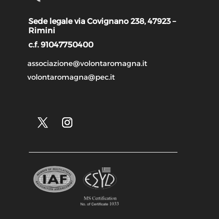
Sede legale via Covignano 238, 47923 –
Rimini
c.f. 91047750400
associazione@volontaromagna.it
volontaromagna@pec.it