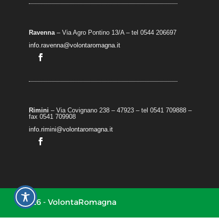
Ravenna
– Via Agro Pontino 13/A
– t
el 0544 206697
info.ravenna@volontaromagna.it
Rimini
– Via Covignano 238 – 47923 – tel 0541 709888 –
fax 0541 709908
info.rimini@volontaromagna.it
2026 - VolontaRomagna