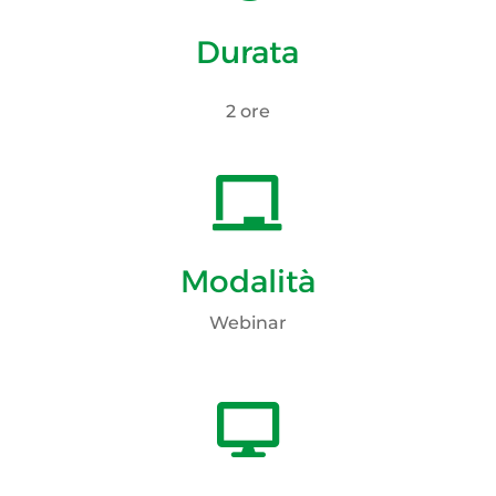
Durata
2 ore

Modalità
Webinar
