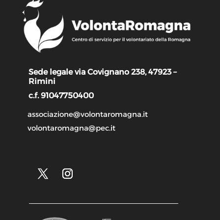
Sede legale via Covignano 238, 47923 –
Rimini
c.f. 91047750400
associazione@volontaromagna.it
volontaromagna@pec.it