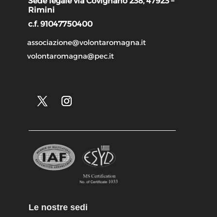
Sede legale via Covignano 238, 47923 –
Rimini
c.f. 91047750400
associazione@volontaromagna.it
volontaromagna@pec.it
Le nostre sedi