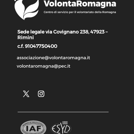
Sede legale via Covignano 238, 47923 –
Rimini
c.f. 91047750400
associazione@volontaromagna.it
volontaromagna@pec.it