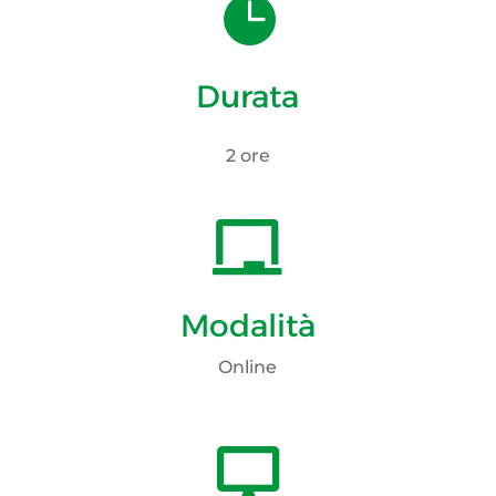

Durata
2 ore

Modalità
Online
