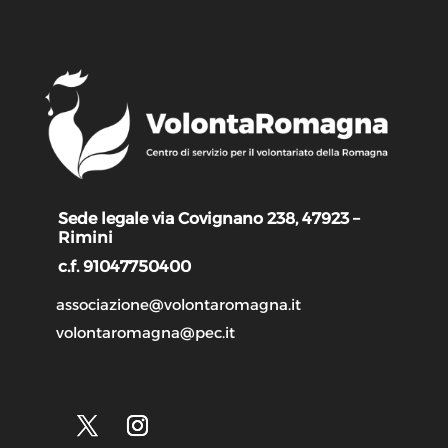
Sede legale via Covignano 238, 47923 –
Rimini
c.f. 91047750400
associazione@volontaromagna.it
volontaromagna@pec.it