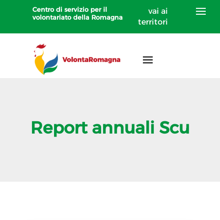
Centro di servizio per il
vai ai
volontariato della Romagna
territori
Report annuali Scu