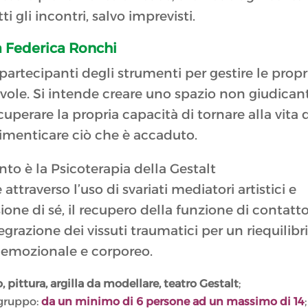
i gli incontri, salvo imprevisti.
sa Federica Ronchi
 partecipanti degli strumenti per gestire le propr
ole. Si intende creare uno spazio non giudican
uperare la propria capacità di tornare alla vita 
 dimenticare ciò che è accaduto.
nto è la Psicoterapia della Gestalt
ttraverso l’uso di svariati mediatori artistici e
sione di sé, il recupero della funzione di contatt
egrazione dei vissuti traumatici per un riequilibr
, emozionale e corporeo.
 pittura, argilla da modellare, teatro Gestalt
;
 gruppo:
da un minimo di 6 persone ad un massimo di 14
;