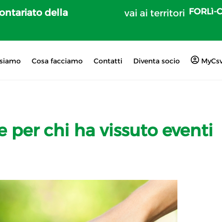
FORLì-
lontariato della
vai ai territori
 siamo
Cosa facciamo
Contatti
Diventa socio
MyCs
 per chi ha vissuto eventi