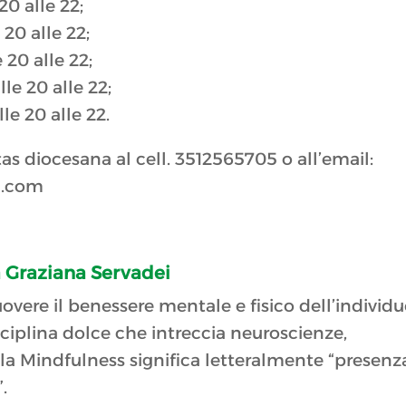
20 alle 22;
20 alle 22;
 20 alle 22;
le 20 alle 22;
le 20 alle 22.
itas diocesana al cell. 3512565705 o all’email:
a.com
a Graziana Servadei
overe il benessere mentale e fisico dell’individ
sciplina dolce che intreccia neuroscienze,
la Mindfulness significa letteralmente “presenz
.