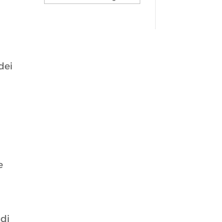
dei
e
 di