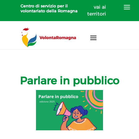
Centro di servizio per il
vai ai
volontariato della Romagna
territori
Parlare in pubblico