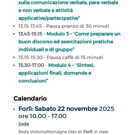
sulla comunicazione verbale, para-verbale
e non verbale e attività
applicative/partecipative”
13.15-13.45 – Pausa pranzo di 30 minuti
13.45-15.15
–
Modulo 3 –
“
Come preparare un
buon discorso ed esercitazioni pratiche
individuali e di gruppo”
15.15-15.30 – Pausa caffè di 15 minuti
15.30-17.00
–
Modulo 4 –
“
Sintesi,
applicazioni finali, domande e
conclusioni”
Calendario
Forlì: Sabato 22 novembre
2025
ore 10.00 – 17.00
Sede
Sede VolontaRomagna Odv di
Forlì
in viale