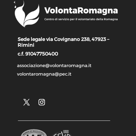
Sede legale via Covignano 238, 47923 –
Rimini
c.f. 91047750400
associazione@volontaromagna.it
volontaromagna@pec.it