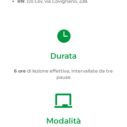
RN
: c/o Csv, via Covignano, 238.

Durata
6 ore
di lezione effettiva, intervallate da tre
pause

Modalità