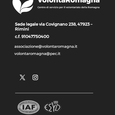
Sede legale via Covignano 238, 47923 –
Rimini
c.f. 91047750400
associazione@volontaromagna.it
volontaromagna@pec.it