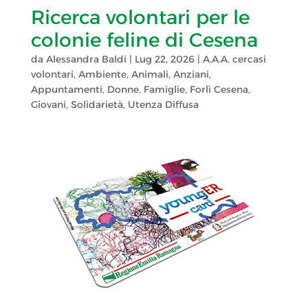
Ricerca volontari per le
colonie feline di Cesena
da
Alessandra Baldi
|
Lug 22, 2026
|
A.A.A. cercasi
volontari
,
Ambiente
,
Animali
,
Anziani
,
Appuntamenti
,
Donne
,
Famiglie
,
Forlì Cesena
,
Giovani
,
Solidarietà
,
Utenza Diffusa