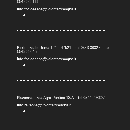
0547 369119
info.forlicesena@volontaromagna.it
Forlì
– Viale Roma 124 – 47521 – tel 0543 36327 – fax
0543 39645
info.forlicesena@volontaromagna.it
Ravenna
– Via Agro Pontino 13/A
– t
el 0544 206697
info.ravenna@volontaromagna.it