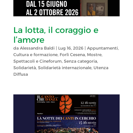
La lotta, il coraggio e
l’amore
da
Alessandra Baldi
|
Lug 16, 2026
|
Appuntamenti
,
Cultura e formazione
,
Forlì Cesena
,
Mostre,
Spettacoli e Cineforum
,
Senza categoria
,
Solidarietà
,
Solidarietà internazionale
,
Utenza
Diffusa