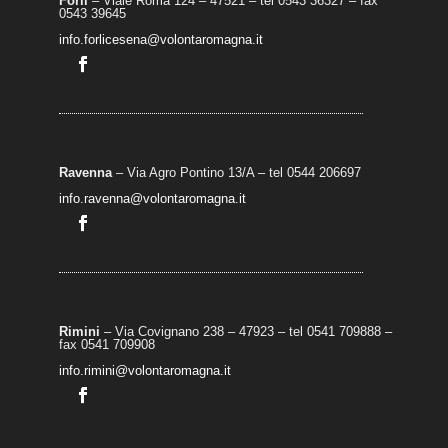
Forlì
– Viale Roma 124 – 47521 – tel 0543 36327 – fax
0543 39645
info.forlicesena@volontaromagna.it
Ravenna
– Via Agro Pontino 13/A
– t
el 0544 206697
info.ravenna@volontaromagna.it
Rimini
– Via Covignano 238 – 47923 – tel 0541 709888 –
fax 0541 709908
info.rimini@volontaromagna.it