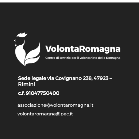
Sede legale via Covignano 238, 47923 –
Rimini
c.f. 91047750400
associazione@volontaromagna.it
volontaromagna@pec.it