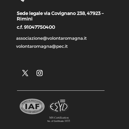
Sede legale via Covignano 238, 47923 –
Rimini
c.f. 91047750400
associazione@volontaromagna.it
volontaromagna@pec.it